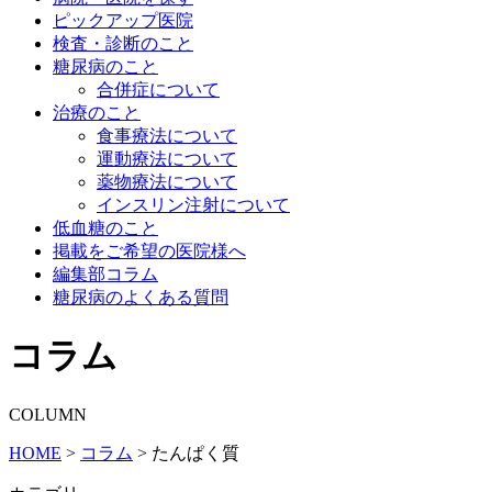
ピックアップ医院
検査・診断のこと
糖尿病のこと
合併症について
治療のこと
食事療法について
運動療法について
薬物療法について
インスリン注射について
低血糖のこと
掲載をご希望の医院様へ
編集部コラム
糖尿病のよくある質問
コラム
COLUMN
HOME
>
コラム
>
たんぱく質