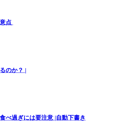
注意点
のか？ |
食べ過ぎには要注意 |自動下書き