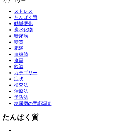
カテゴリー
ストレス
たんぱく質
動脈硬化
炭水化物
糖尿病
糖質
肥満
血糖値
食事
飲酒
カテゴリー
症状
検査法
治療法
予防法
糖尿病の意識調査
たんぱく質