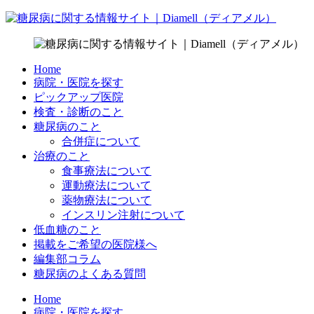
Home
病院・医院を探す
ピックアップ医院
検査・診断のこと
糖尿病のこと
合併症について
治療のこと
食事療法について
運動療法について
薬物療法について
インスリン注射について
低血糖のこと
掲載をご希望の医院様へ
編集部コラム
糖尿病のよくある質問
Home
病院・医院を探す