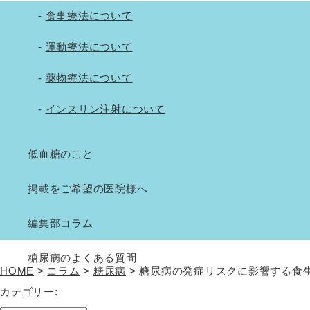
食事療法について
運動療法について
薬物療法について
インスリン注射について
低血糖のこと
掲載をご希望の医院様へ
編集部コラム
糖尿病のよくある質問
HOME
>
コラム
>
糖尿病
>
糖尿病の発症リスクに影響する食生活
カテゴリー: