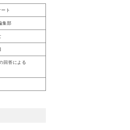
ケート
編集部
女
日
の回答による